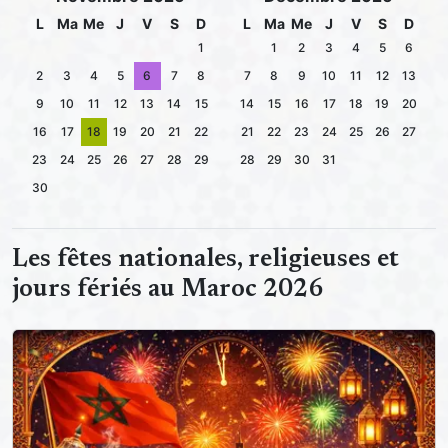
L
Ma
Me
J
V
S
D
L
Ma
Me
J
V
S
D
1
1
2
3
4
5
6
2
3
4
5
6
7
8
7
8
9
10
11
12
13
9
10
11
12
13
14
15
14
15
16
17
18
19
20
16
17
18
19
20
21
22
21
22
23
24
25
26
27
23
24
25
26
27
28
29
28
29
30
31
30
Les fêtes nationales, religieuses et
jours fériés au Maroc 2026