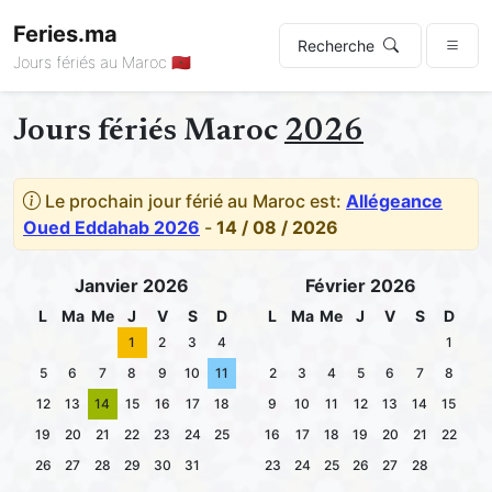
Feries.ma
Recherche
Jours fériés au Maroc 🇲🇦
Jours fériés Maroc
2026
Le prochain jour férié au Maroc est:
Allégeance
Oued Eddahab 2026
-
14 / 08 / 2026
Janvier 2026
Février 2026
L
Ma
Me
J
V
S
D
L
Ma
Me
J
V
S
D
1
2
3
4
1
5
6
7
8
9
10
11
2
3
4
5
6
7
8
12
13
14
15
16
17
18
9
10
11
12
13
14
15
19
20
21
22
23
24
25
16
17
18
19
20
21
22
26
27
28
29
30
31
23
24
25
26
27
28