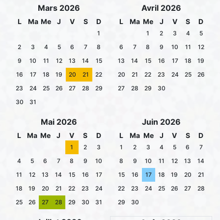
Mars 2026
Avril 2026
L
Ma
Me
J
V
S
D
L
Ma
Me
J
V
S
D
1
1
2
3
4
5
2
3
4
5
6
7
8
6
7
8
9
10
11
12
9
10
11
12
13
14
15
13
14
15
16
17
18
19
16
17
18
19
20
21
22
20
21
22
23
24
25
26
23
24
25
26
27
28
29
27
28
29
30
30
31
Mai 2026
Juin 2026
L
Ma
Me
J
V
S
D
L
Ma
Me
J
V
S
D
1
2
3
1
2
3
4
5
6
7
4
5
6
7
8
9
10
8
9
10
11
12
13
14
11
12
13
14
15
16
17
15
16
17
18
19
20
21
18
19
20
21
22
23
24
22
23
24
25
26
27
28
25
26
27
28
29
30
31
29
30