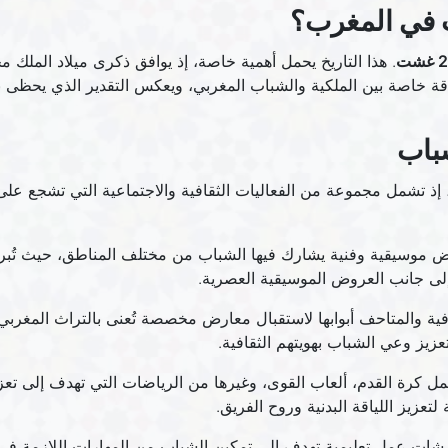
ب في المغرب؟
غشت
اقة خاصة بين الملكية والشباب المغربي، ويعكس التقدير الذي يحظى ب
شباب
 إذ تشمل مجموعة من الفعاليات الثقافية والاجتماعية التي تشجع على 
 موسيقية وفنية يشارك فيها الشباب من مختلف المناطق، حيث تُبرز
إلى جانب العروض الموسيقية العصرية.
افية والمتاحف أبوابها لاستقبال معارض مخصصة تُعنى بالتراث المغرب
يز وعي الشباب بهويتهم الثقافية.
 كرة القدم، ألعاب القوى، وغيرها من الرياضات التي تهدف إلى تعزي
لتعزيز اللياقة البدنية وروح الفريق.
شات عمل تعليمية تهدف إلى تمكين الشباب من المهارات اللازمة في م