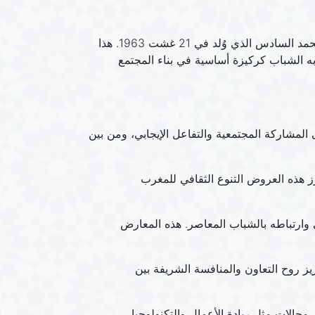
. هذا التاريخ يحمل أهمية خاصة، إذ يوافق ذكرى ميلاد الملك محمد السادس الذي وُلد في 21 غشت 1963. هذا
ه الشباب كركيزة أساسية في بناء المجتمع
المشاركة المجتمعية والتفاعل الإيجابي، ومن بين
 هذه العروض التنوع الثقافي للمغرب
ي وارتباطه بالشباب المعاصر. هذه المعارض
ز روح التعاون والمنافسة الشريفة بين
جالات مثل ريادة الأعمال والتكنولوجيا