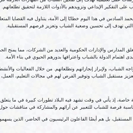
 على التفكير الإبداعي وتزويدهم بالأدوات اللازمة لتحقيق تطلعاتهم.
مد السادس في هذا اليوم خطابًا إلى الأمة، يتناول فيه القضايا المتع
التي تهدف إلى تحسين وضعية الشباب وتعزيز فرصهم المستقبلية.
ق المدارس والإدارات الحكومية والعديد من الشركات، مما يمنح الجم
ى اهتمام الدولة بالشباب واعترافها بدورهم الحيوي في بناء الأمة.
جه الشباب، ولإبراز إنجازاتهم وتطلعاتهم. من خلال الفعاليات والأنشطة
بتعزيز مستقبل الشباب وتوفير الفرص لهم في مجالات التعليم، العمل، 
 ذات أهمية خاصة، إذ يأتي في وقت تشهد فيه البلاد تطورات كبيرة في ما ي
المناسبة فرصة للشباب للتعبير عن آرائهم والمشاركة في مناقشات حول ال
 المستقبل، بل هم أيضًا الفاعلون الرئيسيون في الحاضر، الذين يسهم