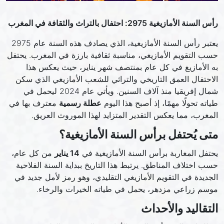
رأس السنة الأمازيغية 2975: احتفال بالتراث والثقافة في المغرب
يعتبر رأس السنة الأمازيغية، الذي يصادف هذه السنة عام 2975
حسب التقويم الأمازيغي، مناسبة ثقافية بارزة في المغرب. يحتفل
به الأمازيغ في كل عام بمنتصف شهر يناير، حيث يعكس هذا
الاحتفال العمق التاريخي والتراثي للشعب الأمازيغي الذي سكن
شمال إفريقيا منذ آلاف السنين. ويأتي عام 2024 ليحمل في
طياته تحولًا مهمًا، إذ أصبح هذا اليوم
عطلة رسمية
معترف بها في
المغرب، مما يعكس التقدير المتزايد لهذا الموروث العريق.
متى يُحتفل برأس السنة الأمازيغية؟
يحتفل المغاربة برأس السنة الأمازيغية في
14 يناير
من كل عام،
حسب اختلاف المناطق. يرتبط هذا التاريخ ببداية السنة الفلاحية
الجديدة في التقويم الأمازيغي التقليدي، وهو رمز لأمل جديد في
موسم زراعي مزدهر، يحمل في طياته الخيرات والرخاء.
التقاليد والأحداث