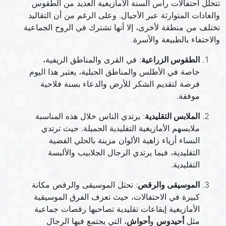
تتخلل احتفالات رأس السنة الأمازيغية العديد من الطقوس
والعادات المتوارثة عبر الأجيال. وعلى الرغم من أن التقاليد
تختلف من منطقة لأخرى، إلا أنها تشترك في الروح الجماعية
والاحتفاء بالطبيعة والأسرة.
الطقوس الزراعية
: في القرى والمناطق الريفية،
خاصة في الأطلس والمناطق الجبلية، يعتبر هذا اليوم
فرصة لتقديم الشكر للأرض والدعاء بسنة فلاحية
موفقة.
الملابس التقليدية
: يرتدي الناس خلال هذه المناسبة
ملابسهم الأمازيغية التقليدية الجميلة. حيث ترتدي
النساء أزياء زاهية الألوان مزينة بالحلي الفضية
التقليدية، فيما يرتدي الرجال الجلابيب والألبسة
التقليدية.
الموسيقى والرقص
: تحتل الموسيقى والرقص مكانة
كبيرة في الاحتفالات، حيث تعزف الفرق الموسيقية
الأمازيغية إيقاعات تقليدية تصاحبها رقصات جماعية
مثل
أحيدوس
و
أحواش
، التي يجتمع فيها الرجال