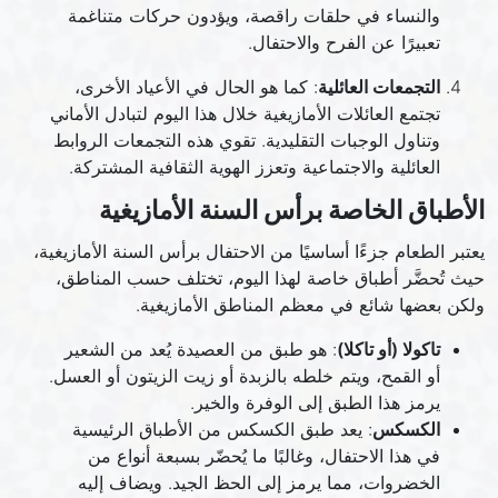
والنساء في حلقات راقصة، ويؤدون حركات متناغمة
تعبيرًا عن الفرح والاحتفال.
التجمعات العائلية
: كما هو الحال في الأعياد الأخرى،
تجتمع العائلات الأمازيغية خلال هذا اليوم لتبادل الأماني
وتناول الوجبات التقليدية. تقوي هذه التجمعات الروابط
العائلية والاجتماعية وتعزز الهوية الثقافية المشتركة.
الأطباق الخاصة برأس السنة الأمازيغية
يعتبر الطعام جزءًا أساسيًا من الاحتفال برأس السنة الأمازيغية،
حيث تُحضَّر أطباق خاصة لهذا اليوم، تختلف حسب المناطق،
ولكن بعضها شائع في معظم المناطق الأمازيغية.
تاكولا (أو تاكلا)
: هو طبق من العصيدة يُعد من الشعير
أو القمح، ويتم خلطه بالزبدة أو زيت الزيتون أو العسل.
يرمز هذا الطبق إلى الوفرة والخير.
الكسكس
: يعد طبق الكسكس من الأطباق الرئيسية
في هذا الاحتفال، وغالبًا ما يُحضّر بسبعة أنواع من
الخضروات، مما يرمز إلى الحظ الجيد. ويضاف إليه