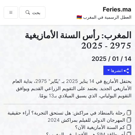
Feries.ma
بحث
العطل الرسمية في المغرب 🇲🇦
المغرب: رأس السنة الأمازيغية
2975 - 2025
14 / 01 / 2025
انشرها
يحتفل الأمازيغ في 14 يناير 2025 بـ "ينّاير" 2975، بداية العام
الأمازيغي الجديد. يعتمد على التقويم الزراعي القديم ويوافق
التقويم اليولياني، الذي يسبق الميلادي بـ13 يومًا.
رحلة بالمنطاد في مراكش: هل تستحق التجربة؟ آراء حقيقية
المهرجان الدولي للفيلم بمراكش 2024
كم السنة الأمازيغية الآن؟
أي بطاقة SIM هي الأفضل في المغرب؟