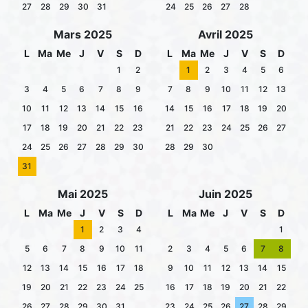
27
28
29
30
31
24
25
26
27
28
Mars 2025
Avril 2025
L
Ma
Me
J
V
S
D
L
Ma
Me
J
V
S
D
1
2
1
2
3
4
5
6
3
4
5
6
7
8
9
7
8
9
10
11
12
13
10
11
12
13
14
15
16
14
15
16
17
18
19
20
17
18
19
20
21
22
23
21
22
23
24
25
26
27
24
25
26
27
28
29
30
28
29
30
31
Mai 2025
Juin 2025
L
Ma
Me
J
V
S
D
L
Ma
Me
J
V
S
D
1
2
3
4
1
5
6
7
8
9
10
11
2
3
4
5
6
7
8
12
13
14
15
16
17
18
9
10
11
12
13
14
15
19
20
21
22
23
24
25
16
17
18
19
20
21
22
26
27
28
29
30
31
23
24
25
26
27
28
29