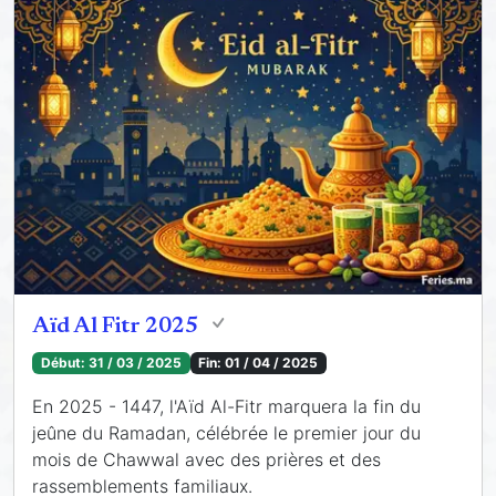
Aïd Al Fitr 2025
Début:
31 / 03 / 2025
Fin:
01 / 04 / 2025
En 2025 - 1447, l'Aïd Al-Fitr marquera la fin du
jeûne du Ramadan, célébrée le premier jour du
mois de Chawwal avec des prières et des
rassemblements familiaux.