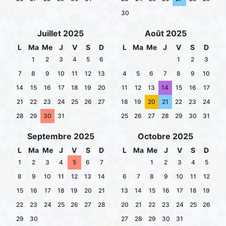
30
Juillet 2025
Août 2025
L
Ma
Me
J
V
S
D
L
Ma
Me
J
V
S
D
1
2
3
4
5
6
1
2
3
7
8
9
10
11
12
13
4
5
6
7
8
9
10
14
15
16
17
18
19
20
11
12
13
14
15
16
17
21
22
23
24
25
26
27
18
19
20
21
22
23
24
28
29
30
31
25
26
27
28
29
30
31
Septembre 2025
Octobre 2025
L
Ma
Me
J
V
S
D
L
Ma
Me
J
V
S
D
1
2
3
4
5
6
7
1
2
3
4
5
8
9
10
11
12
13
14
6
7
8
9
10
11
12
15
16
17
18
19
20
21
13
14
15
16
17
18
19
22
23
24
25
26
27
28
20
21
22
23
24
25
26
29
30
27
28
29
30
31