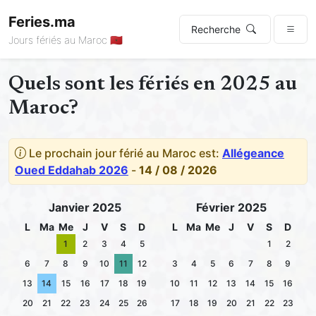
Feries.ma
Recherche
Jours fériés au Maroc 🇲🇦
Quels sont les fériés en 2025 au
Maroc?
Le prochain jour férié au Maroc est:
Allégeance
Oued Eddahab 2026
-
14 / 08 / 2026
Janvier 2025
Février 2025
L
Ma
Me
J
V
S
D
L
Ma
Me
J
V
S
D
1
2
3
4
5
1
2
6
7
8
9
10
11
12
3
4
5
6
7
8
9
13
14
15
16
17
18
19
10
11
12
13
14
15
16
20
21
22
23
24
25
26
17
18
19
20
21
22
23