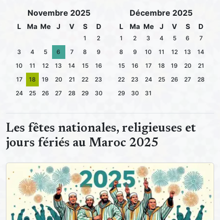
Novembre 2025
Décembre 2025
L
Ma
Me
J
V
S
D
L
Ma
Me
J
V
S
D
1
2
1
2
3
4
5
6
7
3
4
5
6
7
8
9
8
9
10
11
12
13
14
10
11
12
13
14
15
16
15
16
17
18
19
20
21
17
18
19
20
21
22
23
22
23
24
25
26
27
28
24
25
26
27
28
29
30
29
30
31
Les fêtes nationales, religieuses et
jours fériés au Maroc 2025